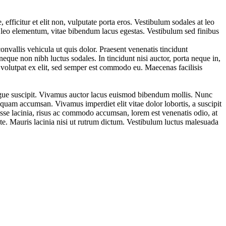
ficitur et elit non, vulputate porta eros. Vestibulum sodales at leo
 leo elementum, vitae bibendum lacus egestas. Vestibulum sed finibus
nvallis vehicula ut quis dolor. Praesent venenatis tincidunt
neque non nibh luctus sodales. In tincidunt nisi auctor, porta neque in,
volutpat ex elit, sed semper est commodo eu. Maecenas facilisis
augue suscipit. Vivamus auctor lacus euismod bibendum mollis. Nunc
liquam accumsan. Vivamus imperdiet elit vitae dolor lobortis, a suscipit
sse lacinia, risus ac commodo accumsan, lorem est venenatis odio, at
te. Mauris lacinia nisi ut rutrum dictum. Vestibulum luctus malesuada