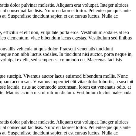
ttis dolor pulvinar molestie. Aliquam erat volutpat. Integer ultrices
 at consequat facilisis. Nunc eu laoreet tortor. Pellentesque quis ante
at. Suspendisse tincidunt sapien et est cursus luctus. Nulla ac
ficitur et elit non, vulputate porta eros. Vestibulum sodales at leo
 leo elementum, vitae bibendum lacus egestas. Vestibulum sed finibus
nvallis vehicula ut quis dolor. Praesent venenatis tincidunt
neque non nibh luctus sodales. In tincidunt nisi auctor, porta neque in,
volutpat ex elit, sed semper est commodo eu. Maecenas facilisis
augue suscipit. Vivamus auctor lacus euismod bibendum mollis. Nunc
liquam accumsan. Vivamus imperdiet elit vitae dolor lobortis, a suscipit
sse lacinia, risus ac commodo accumsan, lorem est venenatis odio, at
te. Mauris lacinia nisi ut rutrum dictum. Vestibulum luctus malesuada
ttis dolor pulvinar molestie. Aliquam erat volutpat. Integer ultrices
 at consequat facilisis. Nunc eu laoreet tortor. Pellentesque quis ante
at. Suspendisse tincidunt sapien et est cursus luctus. Nulla ac