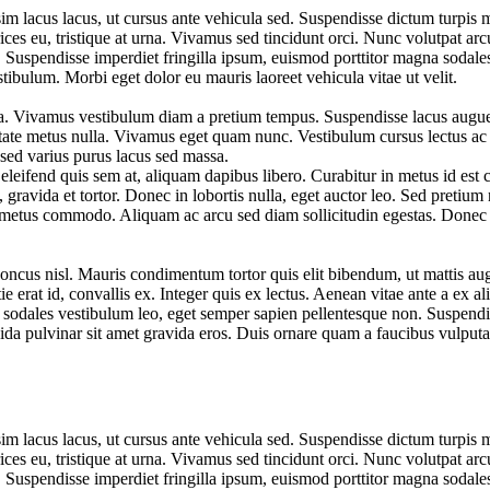
m lacus lacus, ut cursus ante vehicula sed. Suspendisse dictum turpis ma
ices eu, tristique at urna. Vivamus sed tincidunt orci. Nunc volutpat arcu
 Suspendisse imperdiet fringilla ipsum, euismod porttitor magna sodales 
stibulum. Morbi eget dolor eu mauris laoreet vehicula vitae ut velit.
a. Vivamus vestibulum diam a pretium tempus. Suspendisse lacus augue, ef
utate metus nulla. Vivamus eget quam nunc. Vestibulum cursus lectus ac
 sed varius purus lacus sed massa.
leifend quis sem at, aliquam dapibus libero. Curabitur in metus id est co
 gravida et tortor. Donec in lobortis nulla, eget auctor leo. Sed pretium 
is metus commodo. Aliquam ac arcu sed diam sollicitudin egestas. Donec 
rhoncus nisl. Mauris condimentum tortor quis elit bibendum, ut mattis 
ie erat id, convallis ex. Integer quis ex lectus. Aenean vitae ante a ex a
 sodales vestibulum leo, eget semper sapien pellentesque non. Suspendi
da pulvinar sit amet gravida eros. Duis ornare quam a faucibus vulputa
m lacus lacus, ut cursus ante vehicula sed. Suspendisse dictum turpis ma
ices eu, tristique at urna. Vivamus sed tincidunt orci. Nunc volutpat arcu
 Suspendisse imperdiet fringilla ipsum, euismod porttitor magna sodales 