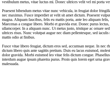
vestibulum metus, vitae luctus mi. Donec ultrices velit vel mi porta ve
Praesent bibendum metus vitae nunc vehicula, in feugiat dolor fringill
nec maximus. Fusce imperdiet ut velit sit amet dictum. Praesent vulp
magna. Aliquam faucibus, felis eu mattis porta, ante leo aliquam felis,
Maecenas a congue libero. Morbi et gravida erat. Donec purus lectus, e
ullamcorper. In a aliquam nunc. Ut metus justo, tristique ac ornare sed,
ultrices risus. Nunc volutpat augue nec diam pellentesque, sed iacul
mattis odio at finibus.
Fusce vitae libero feugiat, dictum eros sed, accumsan neque. In nec 
dictum libero quis ante sagittis pretium. Duis eu lacus euismod, molest
dolor gravida. Morbi euismod leo vitae felis dictum congue. Phasellus
interdum augue ipsum pharetra purus. Proin quis lorem eget urna gravi
malesuada.