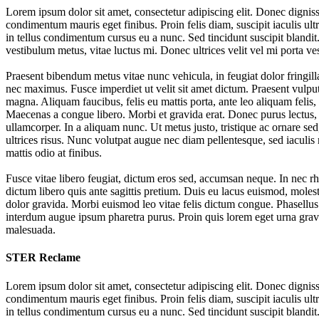
Lorem ipsum dolor sit amet, consectetur adipiscing elit. Donec dignissi
condimentum mauris eget finibus. Proin felis diam, suscipit iaculis ultr
in tellus condimentum cursus eu a nunc. Sed tincidunt suscipit blandit.
vestibulum metus, vitae luctus mi. Donec ultrices velit vel mi porta ve
Praesent bibendum metus vitae nunc vehicula, in feugiat dolor fringill
nec maximus. Fusce imperdiet ut velit sit amet dictum. Praesent vulp
magna. Aliquam faucibus, felis eu mattis porta, ante leo aliquam felis,
Maecenas a congue libero. Morbi et gravida erat. Donec purus lectus, e
ullamcorper. In a aliquam nunc. Ut metus justo, tristique ac ornare sed,
ultrices risus. Nunc volutpat augue nec diam pellentesque, sed iacul
mattis odio at finibus.
Fusce vitae libero feugiat, dictum eros sed, accumsan neque. In nec 
dictum libero quis ante sagittis pretium. Duis eu lacus euismod, molest
dolor gravida. Morbi euismod leo vitae felis dictum congue. Phasellus
interdum augue ipsum pharetra purus. Proin quis lorem eget urna gravi
malesuada.
STER Reclame
Lorem ipsum dolor sit amet, consectetur adipiscing elit. Donec dignissi
condimentum mauris eget finibus. Proin felis diam, suscipit iaculis ultr
in tellus condimentum cursus eu a nunc. Sed tincidunt suscipit blandit.