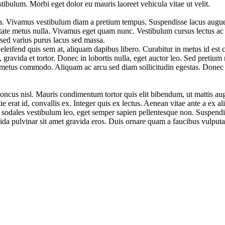
stibulum. Morbi eget dolor eu mauris laoreet vehicula vitae ut velit.
a. Vivamus vestibulum diam a pretium tempus. Suspendisse lacus augue, ef
utate metus nulla. Vivamus eget quam nunc. Vestibulum cursus lectus ac
 sed varius purus lacus sed massa.
leifend quis sem at, aliquam dapibus libero. Curabitur in metus id est co
 gravida et tortor. Donec in lobortis nulla, eget auctor leo. Sed pretium 
is metus commodo. Aliquam ac arcu sed diam sollicitudin egestas. Donec 
rhoncus nisl. Mauris condimentum tortor quis elit bibendum, ut mattis 
ie erat id, convallis ex. Integer quis ex lectus. Aenean vitae ante a ex a
 sodales vestibulum leo, eget semper sapien pellentesque non. Suspendi
da pulvinar sit amet gravida eros. Duis ornare quam a faucibus vulputa